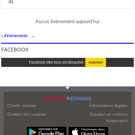
31
Aucun évènement aujourd'hui
+ d'évènements
FACEBOOK
Facebook (like box) est désactivé.
Autoriser
SPORTS
REGIONS
Charte cookies
Informations légales
Gestion des cookies
Signaler un contenu
inapproprié