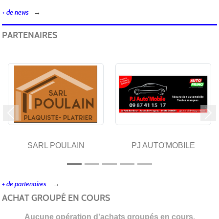
+ de news
PARTENAIRES
Précedent
Su
SARL POULAIN
PJ AUTO'MOBILE
+ de partenaires
ACHAT GROUPÉ EN COURS
Aucune opération d'achats groupés en cours.