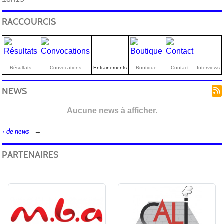
RACCOURCIS
Résultats
Convocations
Entrainements
Boutique
Contact
Interviews
NEWS
Aucune news à afficher.
+ de news
PARTENAIRES