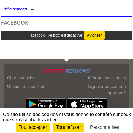
+ d'évènements
FACEBOOK
Facebook (like box) est désactivé.
Autoriser
SPORTS
REGIONS
Charte cookies
Informations légales
Gestion des cookies
Signaler un contenu
inapproprié
Ce site utilise des cookies et vous donne le contrôle sur ceux
que vous souhaitez activer
Tout accepter
Tout refuser
Personnaliser
Envie de participer ?
Connexion